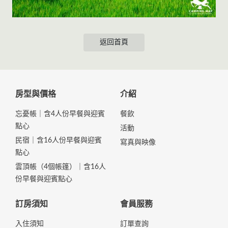
返回首頁
房型與價格
介紹
忘憂帳｜含4人份早餐與迎賓
餐飲
點心
活動
民宿｜含16人份早餐與迎賓
寫真與映像
點心
雲頂帳（4個帳篷）｜含16人
份早餐與迎賓點心
訂房須知
會員服務
入住須知
訂單查詢